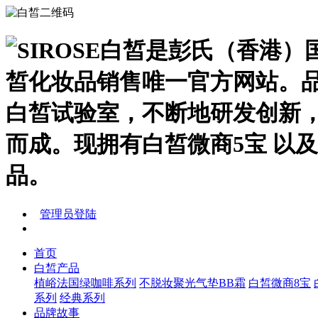
管理员登陆
首页
白皙产品
植峪法国绿咖啡系列
不脱妆聚光气垫BB霜
白皙微商8宝
系列
经典系列
品牌故事